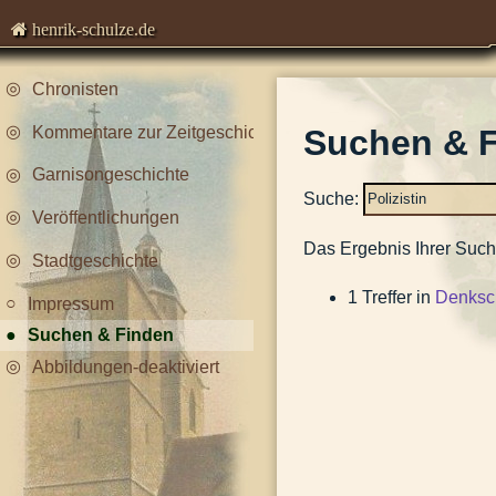
henrik-schulze.de
Chronisten
Kommentare zur Zeitgeschichte
Suchen & 
Garnisongeschichte
Suche:
Veröffentlichungen
Das Ergebnis Ihrer Such
Stadtgeschichte
1 Treffer in
Denksch
Impressum
Suchen & Finden
Abbildungen-deaktiviert