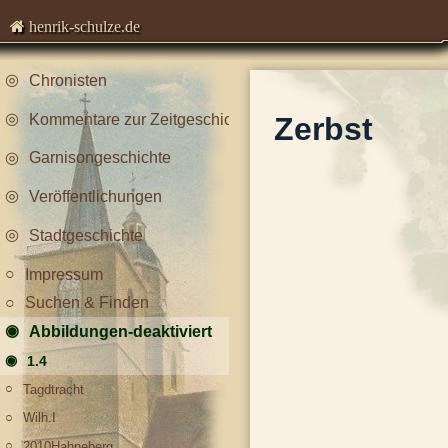
henrik-schulze.de
Chronisten
Kommentare zur Zeitgeschichte
Zerbst
Garnisongeschichte
Veröffentlichungen
Stadtgeschichte
Impressum
Suchen & Finden
Abbildungen-deaktiviert
1.4
Tagdtracht
Wilh.I
2010Hahneberg