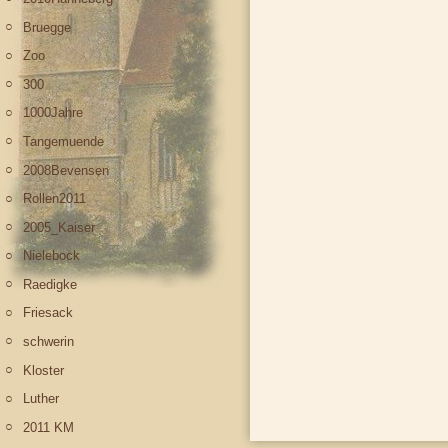
Bruegge
Zoo
300
1000Jahre
Tangemuende
2008Bevensen
Rollen2011
2005_Kaiser
Nielebock
Raedigke
Friesack
schwerin
Kloster
Luther
2011 KM