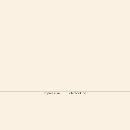
300
1000Jahre
Tangemuende
2008Bevensen
Rollen2011
2005_Kaiser
Nielebock
Raedigke
Friesack
schwerin
Kloster
Impressum
|
Jueterbook.de
Luther
2011 KM
Borne2008
2010Luthers
Kaisergebt