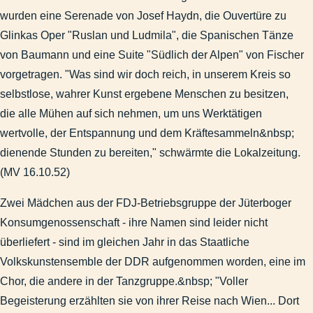
Stadtjubiläum vor 50 Jahren (1957)
wurden eine Serenade von Josef Haydn, die Ouvertüre zu
Wallfahrtskapelle eingeweiht - historischer Rückblick auf das
Glinkas Oper "Ruslan und Ludmila", die Spanischen Tänze
Wenn der Groschen fällt - Eine vergessene Münze
von Baumann und eine Suite "Südlich der Alpen" von Fischer
Bibliografie
vorgetragen. "Was sind wir doch reich, in unserem Kreis so
Impressum
selbstlose, wahrer Kunst ergebene Menschen zu besitzen,
Suchen & Finden
die alle Mühen auf sich nehmen, um uns Werktätigen
Abbildungen-deaktiviert
wertvolle, der Entspannung und dem Kräftesammeln&nbsp;
dienende Stunden zu bereiten," schwärmte die Lokalzeitung.
(MV 16.10.52)
Zwei Mädchen aus der FDJ-Betriebsgruppe der Jüterboger
Konsumgenossenschaft - ihre Namen sind leider nicht
überliefert - sind im gleichen Jahr in das Staatliche
Volkskunstensemble der DDR aufgenommen worden, eine im
Chor, die andere in der Tanzgruppe.&nbsp; "Voller
Begeisterung erzählten sie von ihrer Reise nach Wien... Dort