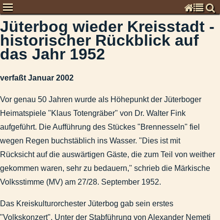
Jüterbog wieder Kreisstadt -
Chronisten
historischer Rückblick auf
Kommentare zur Zeitgeschichte
das Jahr 1952
Garnisongeschichte
Veröffentlichungen
verfaßt Januar 2002
Stadtgeschichte
Beiträge zur Stadtgeschichte
Vor genau 50 Jahren wurde als Höhepunkt der Jüterboger
1704 - Jüterbog vor 300 Jahren
Heimatspiele "Klaus Totengräber" von Dr. Walter Fink
Das Jahr 2003 im historischen Rückblick - was geschah vor 
aufgeführt. Die Aufführung des Stückes "Brennesseln" fiel
Die Bodenreform 1945/48 als Akt der Bilderstürmerei
wegen Regen buchstäblich ins Wasser. "Dies ist mit
Historischer Rückblick für das Jahr 2009
Rücksicht auf die auswärtigen Gäste, die zum Teil von weither
Historischer Rückblick für das Jahr 2010
gekommen waren, sehr zu bedauern," schrieb die Märkische
Volksstimme (MV) am 27/28. September 1952.
Jüterbog vor 100 Jahren – Ein Rückblick auf das Jahr 1908
Jüterbog vor 50 Jahren - Rückblick auf das Jahr 1959
Das Kreiskulturorchester Jüterbog gab sein erstes
Jüterbog wieder Kreisstadt - historischer Rückblick auf das J
"Volkskonzert". Unter der Stabführung von Alexander Nemeti