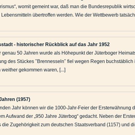
arismus“, womit gemeint war, daß man die Bundesrepublik wirtsch
Lebensmitteln übertroffen werden. Wie der Wettbewerb tatsächl[
stadt - historischer Rückblick auf das Jahr 1952
r genau 50 Jahren wurde als Höhepunkt der Jüterboger Heimatsp
rung des Stückes "Brennesseln" fiel wegen Regen buchstäblich i
n weither gekommen waren, [...]
Jahren (1957)
den Jahr können wir die 1000-Jahr-Feier der Ersterwähnung 
ßem Aufwand der „950 Jahre Jüterbog“ gedacht. Neben der Ers
s die Zugehörigkeit zum deutschen Staatsverband (1157) und die