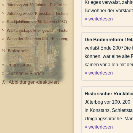
Krieges verwaist, zahl
Jüterbog vor 50 Jahren - Rückblick auf das Jahr 1959
Bewohner der Vorstädt
Jüterbog wieder Kreisstadt - historischer Rückblick auf das Jahr 1952
» weiterlesen
Stadtjubiläum vor 50 Jahren (1957)
Wallfahrtskapelle eingeweiht - historischer Rückblick auf das Jahr 1508
Wenn der Groschen fällt - Eine vergessene Münze
Die Bodenreform 1945
verfaßt Ende 2007Die 
Bibliografie
können, war eine alte 
kamen vor allen mit de
Impressum
» weiterlesen
Suchen & Finden
Abbildungen-deaktiviert
Historischer Rückblic
Jüterbog vor 100, 200,
in Konstanz, Schlettst
Umgangssprache. Man me
» weiterlesen