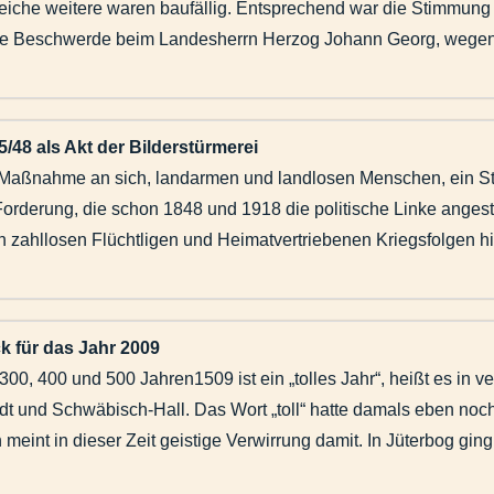
reiche weitere waren baufällig. Entsprechend war die Stimmung b
e Beschwerde beim Landesherrn Herzog Johann Georg, wegen d
/48 als Akt der Bilderstürmerei
Maßnahme an sich, landarmen und landlosen Menschen, ein St
Forderung, die schon 1848 und 1918 die politische Linke anges
n zahllosen Flüchtligen und Heimatvertriebenen Kriegsfolgen hin
k für das Jahr 2009
 300, 400 und 500 Jahren1509 ist ein „tolles Jahr“, heißt es in
adt und Schwäbisch-Hall. Das Wort „toll“ hatte damals eben noc
int in dieser Zeit geistige Verwirrung damit. In Jüterbog ging 