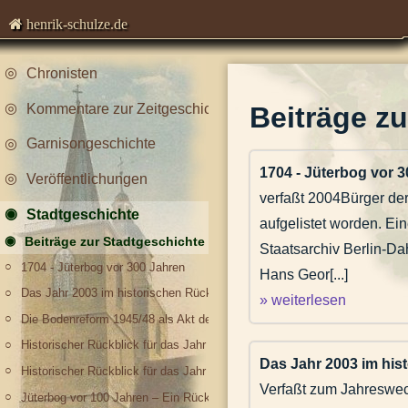
henrik-schulze.de
Chronisten
Kommentare zur Zeitgeschichte
Beiträge z
Garnisongeschichte
1704 - Jüterbog vor 
Veröffentlichungen
verfaßt 2004Bürger der
Stadtgeschichte
aufgelistet worden. Ei
Beiträge zur Stadtgeschichte
Staatsarchiv Berlin-D
1704 - Jüterbog vor 300 Jahren
Hans Geor[...]
Das Jahr 2003 im historischen Rückblick - was geschah vor 100, 200 un
» weiterlesen
Die Bodenreform 1945/48 als Akt der Bilderstürmerei
Historischer Rückblick für das Jahr 2009
Das Jahr 2003 im his
Historischer Rückblick für das Jahr 2010
Verfaßt zum Jahreswec
Jüterbog vor 100 Jahren – Ein Rückblick auf das Jahr 1908