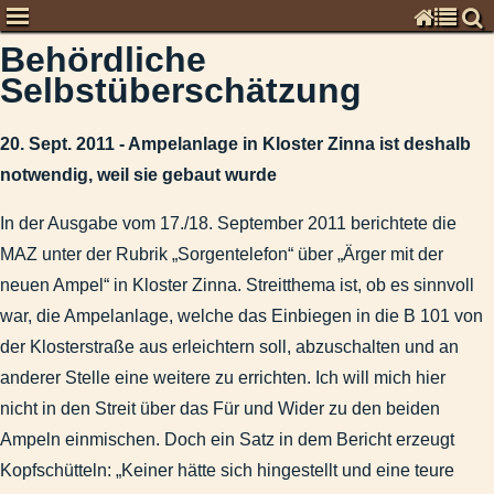
Behördliche
Chronisten
Selbstüberschätzung
Kommentare zur Zeitgeschichte
Global
20. Sept. 2011 - Ampelanlage in Kloster Zinna ist deshalb
Deutschland
notwendig, weil sie gebaut wurde
Kommunal
Mai 2013: Journalistische Kostbarkeiten
In der Ausgabe vom 17./18. September 2011 berichtete die
MAZ vom 8./9. Sept. 2012: Korruptionsaffäre - Landrat Giese
MAZ unter der Rubrik „Sorgentelefon“ über „Ärger mit der
MAZ: 13.6.12 „Randalierer verwüsteten Skaterpark“ und 7./8.6.
neuen Ampel“ in Kloster Zinna. Streitthema ist, ob es sinnvoll
Behördliche Selbstüberschätzung
war, die Ampelanlage, welche das Einbiegen in die B 101 von
Geburtsort Jüterbog abgeschafft!
der Klosterstraße aus erleichtern soll, abzuschalten und an
Zur Verdopplung der Baukosten an der B 102 / Schloßstraße
anderer Stelle eine weitere zu errichten. Ich will mich hier
nicht in den Streit über das Für und Wider zu den beiden
Zum Stadtentwicklungskonzept INSEK
Ampeln einmischen. Doch ein Satz in dem Bericht erzeugt
Zum Umgang mit Denkmalen in Jüterbog 2
Kopfschütteln: „Keiner hätte sich hingestellt und eine teure
Verschiedenerlei Maß Moral?