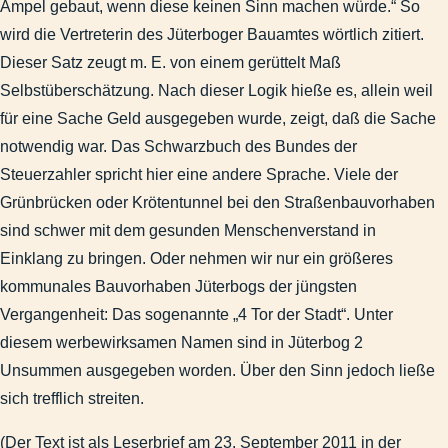
Ampel gebaut, wenn diese keinen Sinn machen würde.“ So
Die Suche nach dem Kompromiß (Thema Denkmalschutz)
wird die Vertreterin des Jüterboger Bauamtes wörtlich zitiert.
Antwort auf einen Leserbrief „Denkmal war umstritten“ vom 1
Dieser Satz zeugt m. E. von einem gerüttelt Maß
Zum Erhalt heimatlichen Brauchtums - Karideln oder Halowe
Selbstüberschätzung. Nach dieser Logik hieße es, allein weil
Uranmunition im Raum Jüterbog?
für eine Sache Geld ausgegeben wurde, zeigt, daß die Sache
Brandenburg
notwendig war. Das Schwarzbuch des Bundes der
Garnisongeschichte
Steuerzahler spricht hier eine andere Sprache. Viele der
Veröffentlichungen
Grünbrücken oder Krötentunnel bei den Straßenbauvorhaben
Stadtgeschichte
sind schwer mit dem gesunden Menschenverstand in
Impressum
Einklang zu bringen. Oder nehmen wir nur ein größeres
Suchen & Finden
kommunales Bauvorhaben Jüterbogs der jüngsten
Abbildungen-deaktiviert
Vergangenheit: Das sogenannte „4 Tor der Stadt“. Unter
diesem werbewirksamen Namen sind in Jüterbog 2
Unsummen ausgegeben worden. Über den Sinn jedoch ließe
sich trefflich streiten.
(Der Text ist als Leserbrief am 23. September 2011 in der