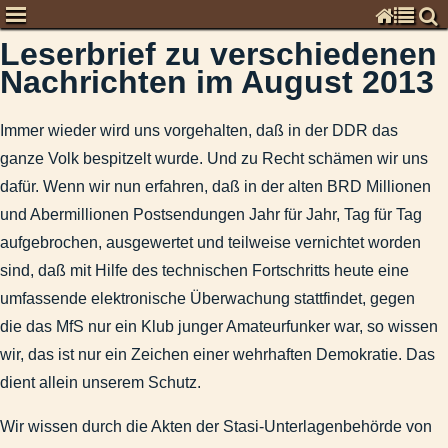
Leserbrief zu verschiedenen
Chronisten
Nachrichten im August 2013
Kommentare zur Zeitgeschichte
Global
Immer wieder wird uns vorgehalten, daß in der DDR das
Deutschland
ganze Volk bespitzelt wurde. Und zu Recht schämen wir uns
Denkschrift an Medienvertreter zum Gebrauch der deutschen 
dafür. Wenn wir nun erfahren, daß in der alten BRD Millionen
MAZ vom 26. Juli 2012: „Meinungen fordern Widerspruch her
und Abermillionen Postsendungen Jahr für Jahr, Tag für Tag
Leserbrief zu verschiedenen Nachrichten im August 2013
aufgebrochen, ausgewertet und teilweise vernichtet worden
September 2009: Industrie- und Handelskammer investiert i
sind, daß mit Hilfe des technischen Fortschritts heute eine
2005-12-24 - An den Grenzen des Rechts.docx
umfassende elektronische Überwachung stattfindet, gegen
Leserpost zu „Deutschland als Angriffsziel und Partner dritte
die das MfS nur ein Klub junger Amateurfunker war, so wissen
Bezug: MAZ vom 27. Febr.: „Thierse: Urteil 'asozial'"die dara
wir, das ist nur ein Zeichen einer wehrhaften Demokratie. Das
Kapitalismuskritik als Leserpost
dient allein unserem Schutz.
Meinungsäußerung zum drohenden Irak-Krieg
Wir wissen durch die Akten der Stasi-Unterlagenbehörde von
2013-10-24 - MAZ - Auszeit für Bischof Tebartz.docx