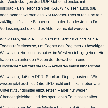
den Verstrickungen des DDR-Geheimdienstes mit
September 2010: Sarazin und die Vererbung von Intelligenz
linksradikalen Terroristen der RAF. Wir wissen auch, daß
2005-05-02 - Berichterstattung zu den Maikrawallen.docx
nach Bekanntwerden des NSU-Mörder-Trios durch eine rein
Reichstagsbrand und 11. September
zufällige plötzliche Pannenserie in den Landesämtern für
Febr. 2010: Gedanken zum Wahrheitsgehalt der Propaganda
Verfassungsschutz endlos Akten vernichtet wurden.
2006-11-09 - MAZ - Verfassungsschutz besteht seit 15 Jahre
2012-08-00 - MAZ - Sonderbeilage Olympia, S. IV.docx
Wir wissen, daß die DDR bis fast zuletzt rücksichtslos die
Juni 2011: Inländerfeindlichkeit - Blödelei auf Kosten hellhaa
Todesstrafe einsetzte, um Gegner des Regimes zu beseitigen.
Ein auffällig unterschiedlicher Nachrichtenwert
Wir wissen ebenso, das hat es im Westen nicht gegeben. Hier
Soll man Heiligabend Scheiße schreien? Gedanken zur heuchl
haben sich unter den Augen der Bewacher in einem
2010-04-15 - MAZ - Leserbriefseite - Widerspruch zu Forsch
Hochsicherheitstrakt die RAF-Aktivisten selbst hingerichtet.
2007-01-12 - Leserpost zum Thema Diätenerhöhung.docx
Wir wissen, daß der DDR- Sport auf Doping basierte. Wir
2012-02-05 - MAZ - Linke lehnen Schlapphüte ab.docx
wissen jetzt auch, daß die BRD nicht umhin kam, ebenfalls
Kommunal
Unterstützungsmittel einzusetzen – aber nur wegen
Brandenburg
Chancengleichheit und des sportlichen Fairnisses halber.
Garnisongeschichte
Veröffentlichungen
Wir wissen aus früheren Westnachrichten, daß es in der