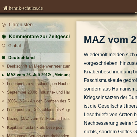
henrik-schulze.de
Chronisten
Kommentare zur Zeitgeschichte
MAZ vom 26
Global
Wiederholt melden sich 
Deutschland
vorgeschrieben, hinzuste
Denkschrift an Medienvertreter zum Gebrauch der deutschen Sprache, sp
Knabenbeschneidung bei 
MAZ vom 26. Juli 2012: „Meinungen fordern Widerspruch heraus.“
Faschismuskeule gedroht
Leserbrief zu verschiedenen Nachrichten im August 2013
sondern aus Humanismus 
September 2009: Industrie- und Handelskammer investiert in Luckenwald
Kriegseinsätzen der Bu
2005-12-24 - An den Grenzen des Rechts.docx
ist die Gesellschaft libe
Leserpost zu „Deutschland als Angriffsziel und Partner dritter Klasse“ vo
Leserbriefe von Ärzten b
Bezug: MAZ vom 27. Febr.: „Thierse: Urteil 'asozial'"die darauf folgende 
Nachbesserung seiner Sch
Kapitalismuskritik als Leserpost
nichts, sondern Gottes G
Meinungsäußerung zum drohenden Irak-Krieg