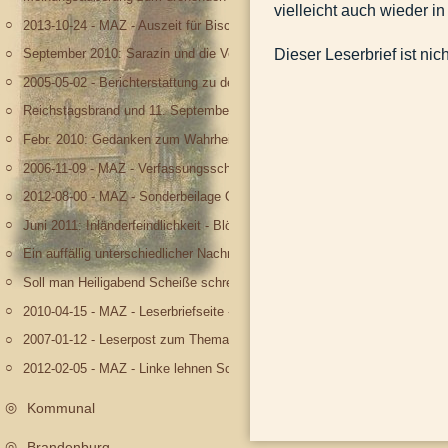
vielleicht auch wieder i
2013-10-24 - MAZ - Auszeit für Bischof Tebartz.docx
Dieser Leserbrief ist nic
September 2010: Sarazin und die Vererbung von Intelligenz
2005-05-02 - Berichterstattung zu den Maikrawallen.docx
Reichstagsbrand und 11. September
Febr. 2010: Gedanken zum Wahrheitsgehalt der Propaganda
2006-11-09 - MAZ - Verfassungsschutz besteht seit 15 Jahren.docx
2012-08-00 - MAZ - Sonderbeilage Olympia, S. IV.docx
Juni 2011: Inländerfeindlichkeit - Blödelei auf Kosten hellhaariger Frauen
Ein auffällig unterschiedlicher Nachrichtenwert
Soll man Heiligabend Scheiße schreien? Gedanken zur heuchlerischen Verl
2010-04-15 - MAZ - Leserbriefseite - Widerspruch zu Forschungsergebni
2007-01-12 - Leserpost zum Thema Diätenerhöhung.docx
2012-02-05 - MAZ - Linke lehnen Schlapphüte ab.docx
Kommunal
Brandenburg