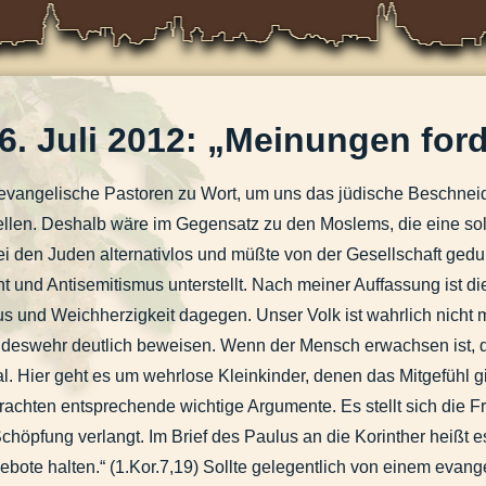
. Juli 2012: „
Meinungen ford
evangelische Pastoren zu Wort, um uns das jüdische Beschneidun
llen. Deshalb wäre im Gegensatz zu den Moslems, die eine solc
eziell des Wortes "Panne"
den Juden alternativlos und müßte von der Gesellschaft gedul
 und Antisemitismus unterstellt. Nach meiner Auffassung ist d
und Weichherzigkeit dagegen. Unser Volk ist wahrlich nicht 
e
ndeswehr deutlich beweisen. Wenn der Mensch erwachsen ist, d
ral. Hier geht es um wehrlose Kleinkinder, denen das Mitgefühl g
m 1.7. und Leserbrief „Das hat selbst Orwell nicht geahnt“ vom 8.7.2013
rachten entsprechende wichtige Argumente. Es stellt sich die F
Leserdiskussion der letzten Tage
öpfung verlangt. Im Brief des Paulus an die Korinther heißt es: 
ebote halten.“ (1.Kor.7,19) Sollte gelegentlich von einem evan