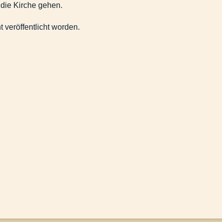
n die Kirche gehen.
ht veröffentlicht worden.
ogenheit westlicher Politik.
ssen.docx