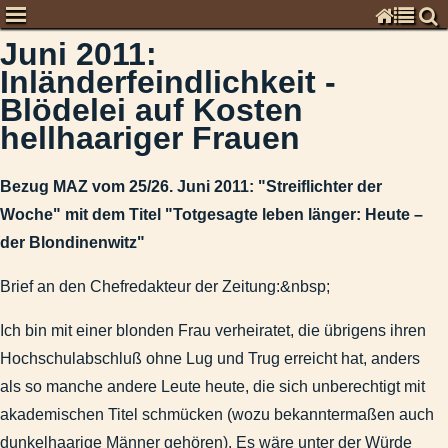
Juni 2011:
Chronisten
Inländerfeindlichkeit -
Kommentare zur Zeitgeschichte
Blödelei auf Kosten
Global
hellhaariger Frauen
Deutschland
Denkschrift an Medienvertreter zum Gebrauch der deutschen 
Bezug MAZ vom 25/26. Juni 2011: "Streiflichter der
MAZ vom 26. Juli 2012: „Meinungen fordern Widerspruch her
Woche" mit dem Titel "Totgesagte leben länger: Heute –
Leserbrief zu verschiedenen Nachrichten im August 2013
der Blondinenwitz"
September 2009: Industrie- und Handelskammer investiert i
2005-12-24 - An den Grenzen des Rechts.docx
Brief an den Chefredakteur der Zeitung:&nbsp;
Leserpost zu „Deutschland als Angriffsziel und Partner dritte
Ich bin mit einer blonden Frau verheiratet, die übrigens ihren
Bezug: MAZ vom 27. Febr.: „Thierse: Urteil 'asozial'"die dara
Hochschulabschluß ohne Lug und Trug erreicht hat, anders
Kapitalismuskritik als Leserpost
als so manche andere Leute heute, die sich unberechtigt mit
Meinungsäußerung zum drohenden Irak-Krieg
akademischen Titel schmücken (wozu bekanntermaßen auch
2013-10-24 - MAZ - Auszeit für Bischof Tebartz.docx
dunkelhaarige Männer gehören). Es wäre unter der Würde