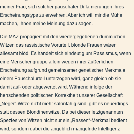
September 2010: Sarazin und die Vererbung von Intelligenz
meiner Frau, sich solcher pauschaler Diffamierungen ihres
2005-05-02 - Berichterstattung zu den Maikrawallen.docx
Erscheinungstyps zu erwehren. Aber ich will mir die Mühe
Reichstagsbrand und 11. September
machen, Ihnen meine Meinung dazu sagen.
Febr. 2010: Gedanken zum Wahrheitsgehalt der Propaganda
Die MAZ propagiert mit den wiedergegebenen dümmlichen
2006-11-09 - MAZ - Verfassungsschutz besteht seit 15 Jahre
Witzen das rassistische Vorurteil, blonde Frauen wären
2012-08-00 - MAZ - Sonderbeilage Olympia, S. IV.docx
allesamt blöd. Es handelt sich eindeutig um Rassismus, wenn
Juni 2011: Inländerfeindlichkeit - Blödelei auf Kosten hellhaa
eine Menschengruppe allein wegen ihrer äußerlichen
Ein auffällig unterschiedlicher Nachrichtenwert
Erscheinung aufgrund gemeinsamer genetischer Merkmale
Soll man Heiligabend Scheiße schreien? Gedanken zur heuchl
einem Pauschalurteil unterzogen wird, ganz gleich ob sie
2010-04-15 - MAZ - Leserbriefseite - Widerspruch zu Forsch
damit auf- oder abgewertet wird. Während infolge der
2007-01-12 - Leserpost zum Thema Diätenerhöhung.docx
herrschenden politischen Korrektheit unserer Gesellschaft
2012-02-05 - MAZ - Linke lehnen Schlapphüte ab.docx
„Neger“-Witze nicht mehr salonfähig sind, gibt es neuerdings
Kommunal
statt dessen Blondinenwitze. Da bei dieser letztgenannten
Brandenburg
Spezies von Witzen nicht nur ein „Rassen“-Merkmal bedient
Garnisongeschichte
wird, sondern dabei die angeblich mangelnde Intelligenz
Veröffentlichungen