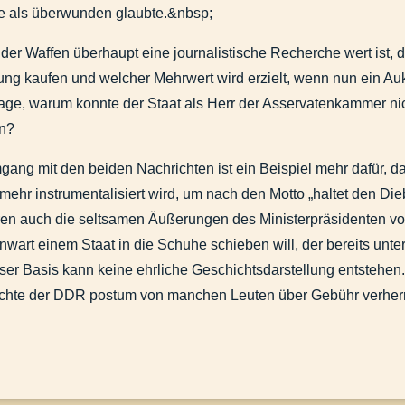
e als überwunden glaubte.&nbsp;
der Waffen überhaupt eine journalistische Recherche wert ist, 
ng kaufen und welcher Mehrwert wird erzielt, wenn nun ein Auk
rage, warum konnte der Staat als Herr der Asservatenkammer ni
en?
gang mit den beiden Nachrichten ist ein Beispiel mehr dafür, d
hr instrumentalisiert wird, um nach den Motto „haltet den Di
en auch die seltsamen Äußerungen des Ministerpräsidenten vo
wart einem Staat in die Schuhe schieben will, der bereits unt
ogenheit westlicher Politik.
ser Basis kann keine ehrliche Geschichtsdarstellung entstehen
ssen.docx
ichte der DDR postum von manchen Leuten über Gebühr verherrl