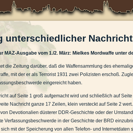
ig unterschiedlicher Nachrich
zur MAZ-Ausgabe vom 1./2. März: Mielkes Mordwaffe unter
eziell des Wortes "Panne"
t die Zeitung darüber, daß die Waffensammlung des ehemaligen M
fe, mit der er als Terrorist 1931 zwei Polizisten erschoß. Zugle
fassungsbeschwerde eingereicht haben.
e
cht auf Seite 1 groß aufgemacht wird und schließlich auf Seite 6
eite Nachricht ganze 17 Zeilen, klein versteckt auf Seite 2 wer
m 1.7. und Leserbrief „Das hat selbst Orwell nicht geahnt“ vom 8.7.2013
 von Devotionalien düsterer DDR-Geschichte oder der Umsta
Leserdiskussion der letzten Tage
e Verfassungsbeschwerde in der Geschichte der BRD einzubri
 sich mit der Speicherung von allen Telefon- und Internetdate