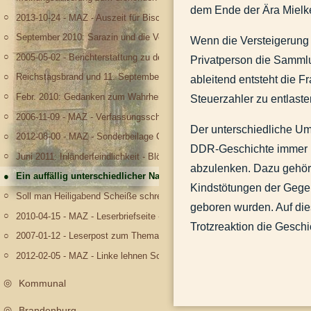
dem Ende der Ära Mielk
2013-10-24 - MAZ - Auszeit für Bischof Tebartz.docx
September 2010: Sarazin und die Vererbung von Intelligenz
Wenn die Versteigerung 
2005-05-02 - Berichterstattung zu den Maikrawallen.docx
Privatperson die Sammlu
Reichstagsbrand und 11. September
ableitend entsteht die F
Febr. 2010: Gedanken zum Wahrheitsgehalt der Propaganda
Steuerzahler zu entlast
2006-11-09 - MAZ - Verfassungsschutz besteht seit 15 Jahren.docx
Der unterschiedliche Um
2012-08-00 - MAZ - Sonderbeilage Olympia, S. IV.docx
DDR-Geschichte immer me
Juni 2011: Inländerfeindlichkeit - Blödelei auf Kosten hellhaariger Frauen
abzulenken. Dazu gehör
Ein auffällig unterschiedlicher Nachrichtenwert
Kindstötungen der Gegen
Soll man Heiligabend Scheiße schreien? Gedanken zur heuchlerischen Verl
geboren wurden. Auf die
2010-04-15 - MAZ - Leserbriefseite - Widerspruch zu Forschungsergebni
Trotzreaktion die Gesch
2007-01-12 - Leserpost zum Thema Diätenerhöhung.docx
2012-02-05 - MAZ - Linke lehnen Schlapphüte ab.docx
Kommunal
Brandenburg