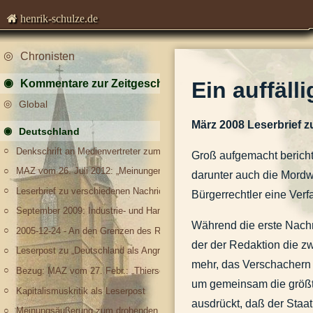
henrik-schulze.de
Chronisten
Kommentare zur Zeitgeschichte
Ein auffäll
Global
März 2008 Leserbrief 
Deutschland
Denkschrift an Medienvertreter zum Gebrauch der deutschen Sprache, sp
Groß aufgemacht berichte
MAZ vom 26. Juli 2012: „Meinungen fordern Widerspruch heraus.“
darunter auch die Mordwaf
Leserbrief zu verschiedenen Nachrichten im August 2013
Bürgerrechtler eine Ver
September 2009: Industrie- und Handelskammer investiert in Luckenwald
Während die erste Nachri
2005-12-24 - An den Grenzen des Rechts.docx
der der Redaktion die zw
Leserpost zu „Deutschland als Angriffsziel und Partner dritter Klasse“ vo
mehr, das Verschachern
Bezug: MAZ vom 27. Febr.: „Thierse: Urteil 'asozial'"die darauf folgende 
um gemeinsam die größt
Kapitalismuskritik als Leserpost
ausdrückt, daß der Staat
Meinungsäußerung zum drohenden Irak-Krieg