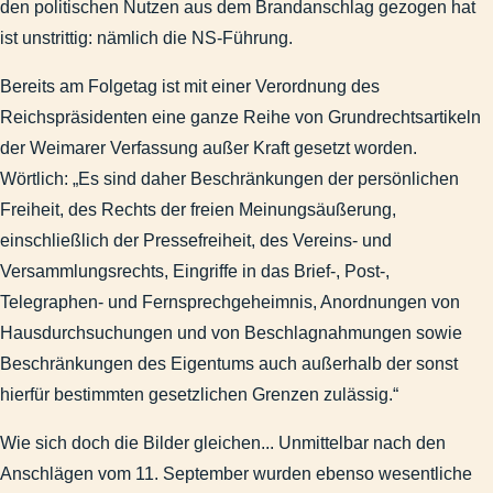
den politischen Nutzen aus dem Brandanschlag gezogen hat
September 2010: Sarazin und die Vererbung von Intelligenz
ist unstrittig: nämlich die NS-Führung.
2005-05-02 - Berichterstattung zu den Maikrawallen.docx
Reichstagsbrand und 11. September
Bereits am Folgetag ist mit einer Verordnung des
Febr. 2010: Gedanken zum Wahrheitsgehalt der Propaganda
Reichspräsidenten eine ganze Reihe von Grundrechtsartikeln
2006-11-09 - MAZ - Verfassungsschutz besteht seit 15 Jahre
der Weimarer Verfassung außer Kraft gesetzt worden.
2012-08-00 - MAZ - Sonderbeilage Olympia, S. IV.docx
Wörtlich: „Es sind daher Beschränkungen der persönlichen
Juni 2011: Inländerfeindlichkeit - Blödelei auf Kosten hellhaa
Freiheit, des Rechts der freien Meinungsäußerung,
Ein auffällig unterschiedlicher Nachrichtenwert
einschließlich der Pressefreiheit, des Vereins- und
Soll man Heiligabend Scheiße schreien? Gedanken zur heuchl
Versammlungsrechts, Eingriffe in das Brief-, Post-,
2010-04-15 - MAZ - Leserbriefseite - Widerspruch zu Forsch
Telegraphen- und Fernsprechgeheimnis, Anordnungen von
2007-01-12 - Leserpost zum Thema Diätenerhöhung.docx
Hausdurchsuchungen und von Beschlagnahmungen sowie
2012-02-05 - MAZ - Linke lehnen Schlapphüte ab.docx
Beschränkungen des Eigentums auch außerhalb der sonst
Kommunal
hierfür bestimmten gesetzlichen Grenzen zulässig.“
Brandenburg
Wie sich doch die Bilder gleichen... Unmittelbar nach den
Garnisongeschichte
Anschlägen vom 11. September wurden ebenso wesentliche
Veröffentlichungen