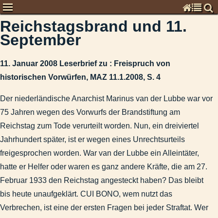
Reichstagsbrand und 11.
Chronisten
September
Kommentare zur Zeitgeschichte
Global
11. Januar 2008 Leserbrief zu : Freispruch von
Deutschland
historischen Vorwürfen, MAZ 11.1.2008, S. 4
Denkschrift an Medienvertreter zum Gebrauch der deutschen 
MAZ vom 26. Juli 2012: „Meinungen fordern Widerspruch her
Der niederländische Anarchist Marinus van der Lubbe war vor
Leserbrief zu verschiedenen Nachrichten im August 2013
75 Jahren wegen des Vorwurfs der Brandstiftung am
September 2009: Industrie- und Handelskammer investiert i
Reichstag zum Tode verurteilt worden. Nun, ein dreiviertel
2005-12-24 - An den Grenzen des Rechts.docx
Jahrhundert später, ist er wegen eines Unrechtsurteils
Leserpost zu „Deutschland als Angriffsziel und Partner dritte
freigesprochen worden. War van der Lubbe ein Alleintäter,
Bezug: MAZ vom 27. Febr.: „Thierse: Urteil 'asozial'"die dara
hatte er Helfer oder waren es ganz andere Kräfte, die am 27.
Februar 1933 den Reichstag angesteckt haben? Das bleibt
Kapitalismuskritik als Leserpost
bis heute unaufgeklärt. CUI BONO, wem nutzt das
Meinungsäußerung zum drohenden Irak-Krieg
Verbrechen, ist eine der ersten Fragen bei jeder Straftat. Wer
2013-10-24 - MAZ - Auszeit für Bischof Tebartz.docx