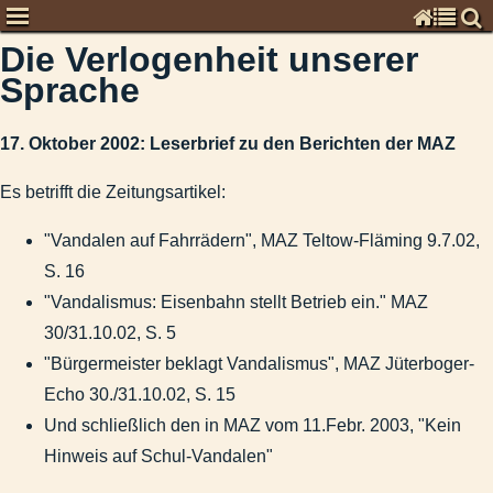
Die Verlogenheit unserer
Chronisten
Sprache
Kommentare zur Zeitgeschichte
Global
17. Oktober 2002: Leserbrief zu den Berichten der MAZ
Deutschland
Kommunal
Es betrifft die Zeitungsartikel:
Brandenburg
"Vandalen auf Fahrrädern", MAZ Teltow-Fläming 9.7.02,
Weißer Adler auf weißem Grund
S. 16
Januar 2013: Abmahnung an die Tageszeitung wegen Kulturve
"Vandalismus: Eisenbahn stellt Betrieb ein." MAZ
MAZ vom 28. September 2012: Woidke lenkt ein: Rente jetzt 
30/31.10.02, S. 5
August 2010: Selbstverständnis der Polizei, damals und heut
"Bürgermeister beklagt Vandalismus", MAZ Jüterboger-
August 2010: Erneute Wortmeldung zur Zwangsmitgliedschaft
Echo 30./31.10.02, S. 15
Dezember 2008: Streitschrift zum Erhalt der deutschen Spra
Und schließlich den in MAZ vom 11.Febr. 2003, "Kein
Juni 2008: Dialog über Zeitungsberichte zum Großbrand auf
Hinweis auf Schul-Vandalen"
Trennungsgeld für Westbeamte, eine Leserpost dazu