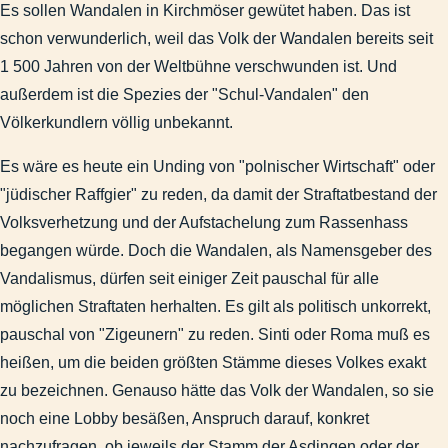
Trennungsgeld für Westbeamte, "Buschzulage", und deren u
Es sollen Wandalen in Kirchmöser gewütet haben. Das ist
Frau befürwortet Folteranwendung
schon verwunderlich, weil das Volk der Wandalen bereits seit
1 500 Jahren von der Weltbühne verschwunden ist. Und
Innenminister denkt an Folter
außerdem ist die Spezies der "Schul-Vandalen" den
Zur Bildungspolitik
Völkerkundlern völlig unbekannt.
Mummenschanz im Gerichtssaal
"Kinder im Rausch" - Rauschgifthandel im Lehrplan brandenb
Es wäre es heute ein Unding von "polnischer Wirtschaft" oder
Die Verlogenheit unserer Sprache
"jüdischer Raffgier" zu reden, da damit der Straftatbestand der
Blondinenwitze - erlaubter Rassismus
Volksverhetzung und der Aufstachelung zum Rassenhass
Springerstiefel freie Zonen
begangen würde. Doch die Wandalen, als Namensgeber des
Bildungsdefizite bei Journalisten
Vandalismus, dürfen seit einiger Zeit pauschal für alle
Garnisongeschichte
möglichen Straftaten herhalten. Es gilt als politisch unkorrekt,
Veröffentlichungen
pauschal von "Zigeunern" zu reden. Sinti oder Roma muß es
Stadtgeschichte
heißen, um die beiden größten Stämme dieses Volkes exakt
Impressum
zu bezeichnen. Genauso hätte das Volk der Wandalen, so sie
Suchen & Finden
noch eine Lobby besäßen, Anspruch darauf, konkret
Abbildungen-deaktiviert
nachzufragen, ob jeweils der Stamm der Asdingen oder der