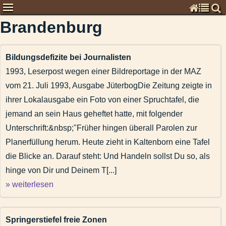
Brandenburg
Chronisten
Kommentare zur Zeitgeschichte
Global
Bildungsdefizite bei Journalisten
Deutschland
1993, Leserpost wegen einer Bildreportage in der MAZ
vom 21. Juli 1993, Ausgabe JüterbogDie Zeitung zeigte in
Kommunal
ihrer Lokalausgabe ein Foto von einer Spruchtafel, die
Brandenburg
jemand an sein Haus geheftet hatte, mit folgender
Weißer Adler auf weißem Grund
Unterschrift:&nbsp;"Früher hingen überall Parolen zur
Januar 2013: Abmahnung an die Tageszeitung wegen Kulturve
Planerfüllung herum. Heute zieht in Kaltenborn eine Tafel
MAZ vom 28. September 2012: Woidke lenkt ein: Rente jetzt 
die Blicke an. Darauf steht: Und Handeln sollst Du so, als
August 2010: Selbstverständnis der Polizei, damals und heut
hinge von Dir und Deinem T[...]
August 2010: Erneute Wortmeldung zur Zwangsmitgliedschaft
» weiterlesen
Dezember 2008: Streitschrift zum Erhalt der deutschen Spra
Juni 2008: Dialog über Zeitungsberichte zum Großbrand auf
Trennungsgeld für Westbeamte, eine Leserpost dazu
Springerstiefel freie Zonen