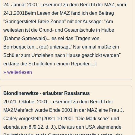
Trennungsgeld für Westbeamte, "Buschzulage", und deren u
24. Januar 2001: Leserbrief zu dem Bericht der MAZ, vom
Frau befürwortet Folteranwendung
24.1.2001Beim Lesen der MAZ fand ich den Beitrag
Innenminister denkt an Folter
"Springerstiefel-Breie Zonen" mit der Aussage: "Am
Zur Bildungspolitik
weitesten ist die Grund- und Gesamtschule in Halbe
Mummenschanz im Gerichtssaal
(Dahme-Spreewald)... es sei das 'Tragen von
"Kinder im Rausch" - Rauschgifthandel im Lehrplan brandenb
Bomberjacken... (etc) untersagt.' Nur einmal mußte ein
Die Verlogenheit unserer Sprache
Schüler zum Umziehen nach Hause geschickt werden"
Blondinenwitze - erlaubter Rassismus
erklärte die Schulleiterin einem Reporter.[...]
» weiterlesen
Springerstiefel freie Zonen
Bildungsdefizite bei Journalisten
Garnisongeschichte
Blondinenwitze - erlaubter Rassismus
Veröffentlichungen
20./21. Oktober 2001: Leserbrief zu dem Bericht der
Stadtgeschichte
MAZMehrfach wurde Ende 2001 in der MAZ eine Frau J.
Impressum
Carley vorgestellt (20/21.10.2001 "Die Märkische" und
Suchen & Finden
ebenda am 8./9.12. d. J.). Die aus den USA stammende
Abbildungen-deaktiviert